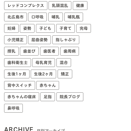
レッドコンプレクス
乳頭混乱
健康
北広島市
口呼吸
哺乳
哺乳瓶
妊婦
姿勢
子ども
子育て
完母
小児矯正
屈曲姿勢
指しゃぶり
授乳
歯並び
歯医者
歯周病
歯科衛生士
母乳育児
混合
生後1ヶ月
生後2ヶ月
矯正
背中スイッチ
赤ちゃん
赤ちゃんの寝床
足指
院長ブログ
鼻呼吸
ARCHIVE