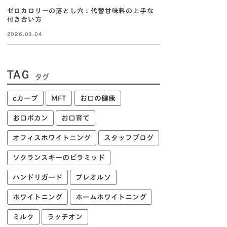
ゼロカロリーの落とし穴：代替甘味料の上手な
付き合い方
2026.03.04
TAG
タグ
cカーブ
MFT
お口の健康
お口ポカン
お口育て
オフィスホワイトニング
スタッフブログ
ソクランスキーのピラミッド
ハンドリガード
プレオルソ
ホワイトニング
ホームホワイトニング
ミルク
ラッチオン