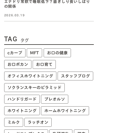
エナドリ常飲で睡眠低下？歯ぎしり食いしばり
の関係
2026.03.19
TAG
タグ
cカーブ
MFT
お口の健康
お口ポカン
お口育て
オフィスホワイトニング
スタッフブログ
ソクランスキーのピラミッド
ハンドリガード
プレオルソ
ホワイトニング
ホームホワイトニング
ミルク
ラッチオン