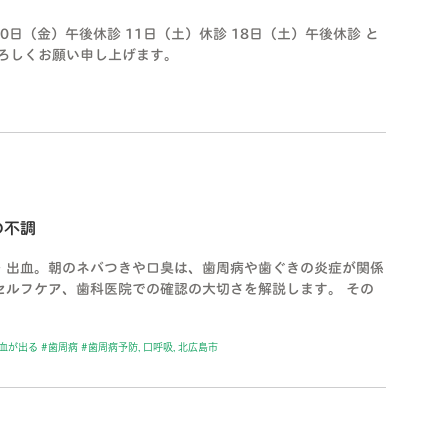
日（金）午後休診 11日（土）休診 18日（土）午後休診 と
ろしくお願い申し上げます。
の不調
・出血。朝のネバつきや口臭は、歯周病や歯ぐきの炎症が関係
セルフケア、歯科医院での確認の大切さを解説します。 その
血が出る #歯周病 #歯周病予防
,
口呼吸
,
北広島市