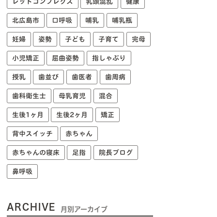
レッドコンプレクス
乳頭混乱
健康
北広島市
口呼吸
哺乳
哺乳瓶
妊婦
姿勢
子ども
子育て
完母
小児矯正
屈曲姿勢
指しゃぶり
授乳
歯並び
歯医者
歯周病
歯科衛生士
母乳育児
混合
生後1ヶ月
生後2ヶ月
矯正
背中スイッチ
赤ちゃん
赤ちゃんの寝床
足指
院長ブログ
鼻呼吸
ARCHIVE
月別アーカイブ