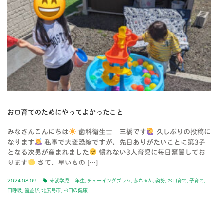
お口育てのためにやってよかったこと
みなさんこんにちは
歯科衛生士 三橋です
久しぶりの投稿に
なります
私事で大変恐縮ですが、先日ありがたいことに第3子
となる次男が産まれました
慣れない3人育児に毎日奮闘してお
ります
さて、早いもの […]
2024.08.09
未就学児
,
1年生
,
チューイングブラシ
,
赤ちゃん
,
姿勢
,
お口育て
,
子育て
,
口呼吸
,
歯並び
,
北広島市
,
お口の健康