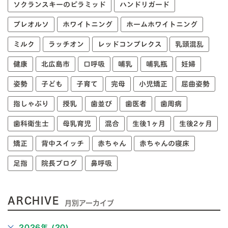
ソクランスキーのピラミッド
ハンドリガード
プレオルソ
ホワイトニング
ホームホワイトニング
ミルク
ラッチオン
レッドコンプレクス
乳頭混乱
健康
北広島市
口呼吸
哺乳
哺乳瓶
妊婦
姿勢
子ども
子育て
完母
小児矯正
屈曲姿勢
指しゃぶり
授乳
歯並び
歯医者
歯周病
歯科衛生士
母乳育児
混合
生後1ヶ月
生後2ヶ月
矯正
背中スイッチ
赤ちゃん
赤ちゃんの寝床
足指
院長ブログ
鼻呼吸
ARCHIVE
月別アーカイブ
2026年 (20)