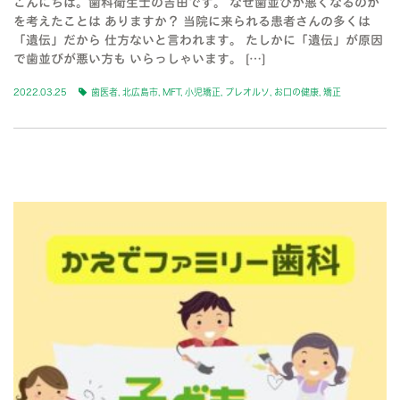
こんにちは。歯科衛生士の吉田です。 なぜ歯並びが悪くなるのか
を考えたことは ありますか？ 当院に来られる患者さんの多くは
「遺伝」だから 仕方ないと言われます。 たしかに「遺伝」が原因
で歯並びが悪い方も いらっしゃいます。 […]
2022.03.25
歯医者
,
北広島市
,
MFT
,
小児矯正
,
プレオルソ
,
お口の健康
,
矯正
BLOG-3