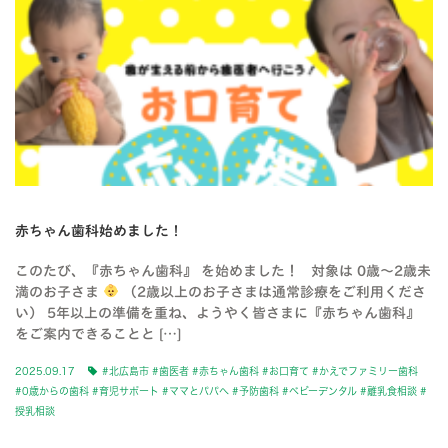
赤ちゃん歯科始めました！
このたび、『赤ちゃん歯科』 を始めました！ 対象は 0歳〜2歳未
満のお子さま
（2歳以上のお子さまは通常診療をご利用くださ
い） 5年以上の準備を重ね、ようやく皆さまに『赤ちゃん歯科』
をご案内できることと […]
2025.09.17
#北広島市 #歯医者 #赤ちゃん歯科 #お口育て #かえでファミリー歯科
#0歳からの歯科 #育児サポート #ママとパパへ #予防歯科 #ベビーデンタル #離乳食相談 #
授乳相談