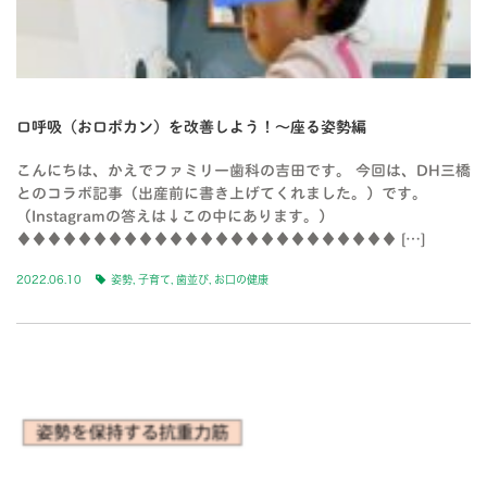
口呼吸（お口ポカン）を改善しよう！〜座る姿勢編
こんにちは、かえでファミリー歯科の吉田です。 今回は、DH三橋
とのコラボ記事（出産前に書き上げてくれました。）です。
（Instagramの答えは↓この中にあります。）
♦♦♦♦♦♦♦♦♦♦♦♦♦♦♦♦♦♦♦♦♦♦♦♦♦ […]
2022.06.10
姿勢
,
子育て
,
歯並び
,
お口の健康
BLOG-3