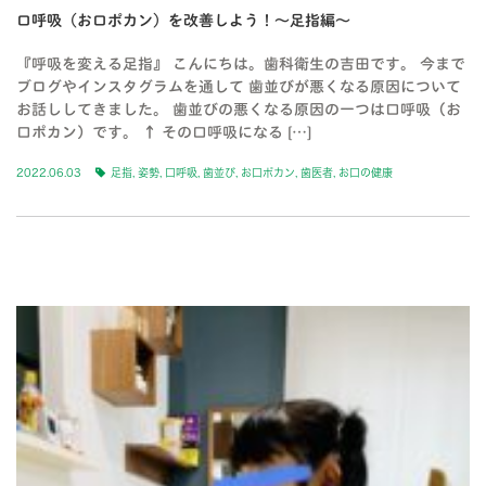
口呼吸（お口ポカン）を改善しよう！〜足指編〜
『呼吸を変える足指』 こんにちは。歯科衛生の吉田です。 今まで
ブログやインスタグラムを通して 歯並びが悪くなる原因について
お話ししてきました。 歯並びの悪くなる原因の一つは口呼吸（お
口ポカン）です。 ↑ その口呼吸になる […]
2022.06.03
足指
,
姿勢
,
口呼吸
,
歯並び
,
お口ポカン
,
歯医者
,
お口の健康
BLOG-3