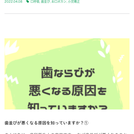
2022.04.08
口呼吸
,
歯並び
,
お口ポカン
,
小児矯正
BLOG-3
歯並びが悪くなる原因を知っていますか？①