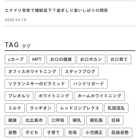
エナドリ常飲で睡眠低下？歯ぎしり食いしばりの関係
2026.03.19
TAG
タグ
cカーブ
MFT
お口の健康
お口ポカン
お口育て
オフィスホワイトニング
スタッフブログ
ソクランスキーのピラミッド
ハンドリガード
プレオルソ
ホワイトニング
ホームホワイトニング
ミルク
ラッチオン
レッドコンプレクス
乳頭混乱
健康
北広島市
口呼吸
哺乳
哺乳瓶
妊婦
姿勢
子ども
子育て
完母
小児矯正
屈曲姿勢