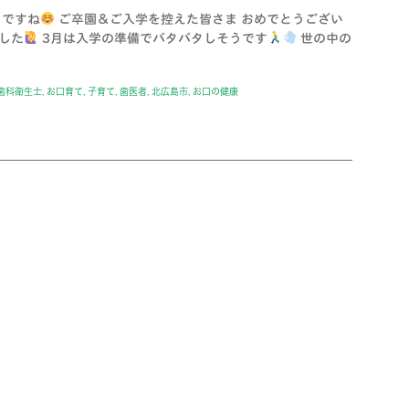
月ですね
ご卒園＆ご入学を控えた皆さま おめでとうござい
した
3月は入学の準備でバタバタしそうです
世の中の
歯科衛生士
,
お口育て
,
子育て
,
歯医者
,
北広島市
,
お口の健康