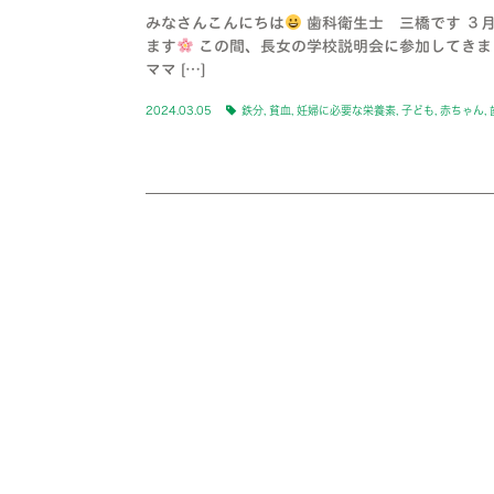
みなさんこんにちは
歯科衛生士 三橋です ３
ます
この間、長女の学校説明会に参加してきま
ママ […]
2024.03.05
鉄分
,
貧血
,
妊婦に必要な栄養素
,
子ども
,
赤ちゃん
,