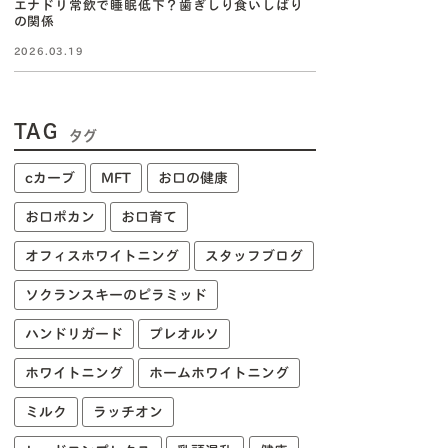
エナドリ常飲で睡眠低下？歯ぎしり食いしばり
の関係
2026.03.19
TAG
タグ
cカーブ
MFT
お口の健康
お口ポカン
お口育て
オフィスホワイトニング
スタッフブログ
ソクランスキーのピラミッド
ハンドリガード
プレオルソ
ホワイトニング
ホームホワイトニング
ミルク
ラッチオン