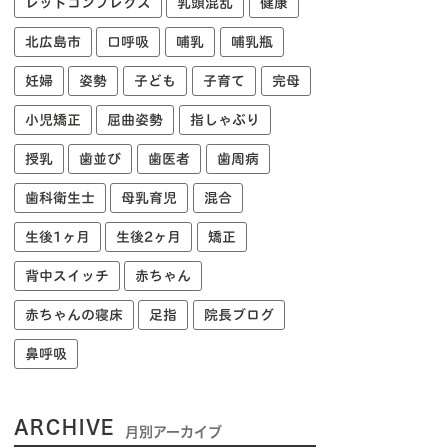
レッドコンプレクス
乳頭混乱
健康
北広島市
口呼吸
哺乳
哺乳瓶
妊婦
姿勢
子ども
子育て
完母
小児矯正
屈曲姿勢
指しゃぶり
授乳
歯並び
歯医者
歯周病
歯科衛生士
母乳育児
混合
生後1ヶ月
生後2ヶ月
矯正
背中スイッチ
赤ちゃん
赤ちゃんの寝床
足指
院長ブログ
鼻呼吸
ARCHIVE
月別アーカイブ