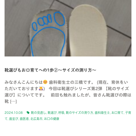
靴選びもお口育てへの1歩②〜サイズの測り方〜
みなさんこんにちは
歯科衛生士の三橋です。 (現在、育休をい
ただいております
) 今回は靴選びシリーズ第2弾 【靴のサイズ
選び】についてです。 前回も触れましたが、皆さん靴選びの際は
靴 […]
2024.10.08
靴の見直し
,
靴選び
,
呼吸
,
靴のサイズの測り方
,
歯科衛生士
,
お口育て
,
子育
て
,
歯並び
,
歯医者
,
北広島市
,
お口の健康