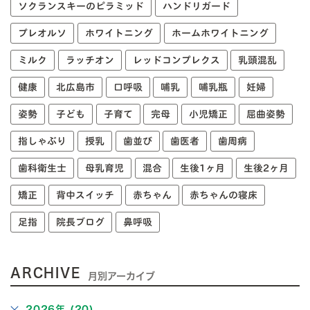
ソクランスキーのピラミッド
ハンドリガード
プレオルソ
ホワイトニング
ホームホワイトニング
ミルク
ラッチオン
レッドコンプレクス
乳頭混乱
健康
北広島市
口呼吸
哺乳
哺乳瓶
妊婦
姿勢
子ども
子育て
完母
小児矯正
屈曲姿勢
指しゃぶり
授乳
歯並び
歯医者
歯周病
歯科衛生士
母乳育児
混合
生後1ヶ月
生後2ヶ月
矯正
背中スイッチ
赤ちゃん
赤ちゃんの寝床
足指
院長ブログ
鼻呼吸
ARCHIVE
月別アーカイブ
2026年 (20)