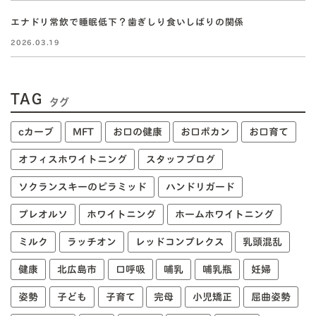
エナドリ常飲で睡眠低下？歯ぎしり食いしばりの関係
2026.03.19
TAG
タグ
cカーブ
MFT
お口の健康
お口ポカン
お口育て
オフィスホワイトニング
スタッフブログ
ソクランスキーのピラミッド
ハンドリガード
プレオルソ
ホワイトニング
ホームホワイトニング
ミルク
ラッチオン
レッドコンプレクス
乳頭混乱
健康
北広島市
口呼吸
哺乳
哺乳瓶
妊婦
姿勢
子ども
子育て
完母
小児矯正
屈曲姿勢