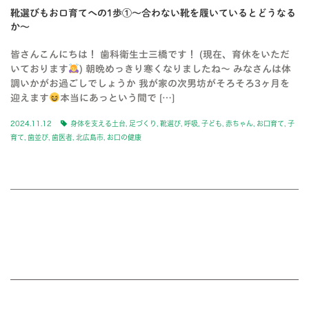
靴選びもお口育てへの1歩①〜合わない靴を履いているとどうなる
か〜
皆さんこんにちは！ 歯科衛生士三橋です！ (現在、育休をいただ
いております
) 朝晩めっきり寒くなりましたね〜 みなさんは体
調いかがお過ごしでしょうか 我が家の次男坊がそろそろ3ヶ月を
迎えます
本当にあっという間で […]
2024.11.12
身体を支える土台
,
足づくり
,
靴選び
,
呼吸
,
子ども
,
赤ちゃん
,
お口育て
,
子
育て
,
歯並び
,
歯医者
,
北広島市
,
お口の健康