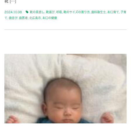
靴 […]
2024.10.08
靴の見直し
,
靴選び
,
呼吸
,
靴のサイズの測り方
,
歯科衛生士
,
お口育て
,
子育
て
,
歯並び
,
歯医者
,
北広島市
,
お口の健康
BLOG-2