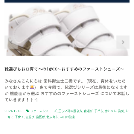
靴選びもお口育てへの1歩③〜おすすめのファーストシューズ〜
みなさんこんにちは 歯科衛生士三橋です。 (現在、育休をいただ
いております
) さて今回で、靴選びシリーズは最後になります
が 機能面から選ぶ おすすめのファーストシューズ についてお話し
ていきます！ […]
2024.12.05
ファーストシューズ
,
正しい靴の履き方
,
靴選び
,
子ども
,
赤ちゃん
,
姿勢
,
お
口育て
,
子育て
,
歯並び
,
歯医者
,
北広島市
,
お口の健康