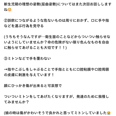
新生児期の理想の姿勢(屈曲姿勢)についてはまた次回お話しします
ね
②誤飲につながるような危ないものは周りにおかず、口に手や指
などを運ぶ行為を見守る
(うちもそうなんですが…衛生面のことなどからついつい触らせな
いようにしていませんか？命の危険がない限り色んなものを自由
に触らせてあげることも大切です！！)
③ミトンなどで手を覆わない
→指やこぶしをしゃぶることで手指とともに口腔粘膜や口腔周囲
の皮膚に刺激を与えています！
顔にひっかき傷が出来ると可哀想で
ついついミトンをしてあげたくなりますが、発達のために我慢し
てみませんか？
(娘の時は傷がかわいそうで良かれと思ってミトンしていました