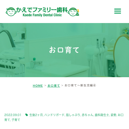
お口育て
お口育て〜新生児編④
HOME
お口育て
BLOG-2
2022.09.01
生後2ヶ月
,
ハンドリガード
,
指しゃぶり
,
赤ちゃん
,
歯科衛生士
,
姿勢
,
お口
育て
,
子育て