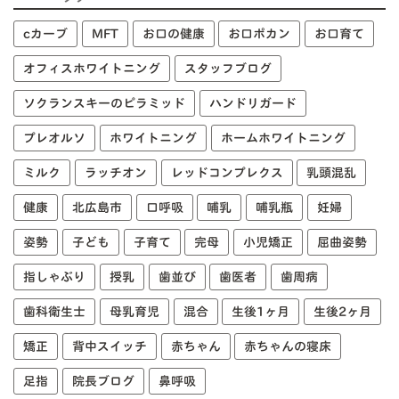
cカーブ
MFT
お口の健康
お口ポカン
お口育て
オフィスホワイトニング
スタッフブログ
ソクランスキーのピラミッド
ハンドリガード
プレオルソ
ホワイトニング
ホームホワイトニング
ミルク
ラッチオン
レッドコンプレクス
乳頭混乱
健康
北広島市
口呼吸
哺乳
哺乳瓶
妊婦
姿勢
子ども
子育て
完母
小児矯正
屈曲姿勢
指しゃぶり
授乳
歯並び
歯医者
歯周病
歯科衛生士
母乳育児
混合
生後1ヶ月
生後2ヶ月
矯正
背中スイッチ
赤ちゃん
赤ちゃんの寝床
足指
院長ブログ
鼻呼吸