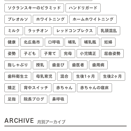
ソクランスキーのピラミッド
ハンドリガード
プレオルソ
ホワイトニング
ホームホワイトニング
ミルク
ラッチオン
レッドコンプレクス
乳頭混乱
健康
北広島市
口呼吸
哺乳
哺乳瓶
妊婦
姿勢
子ども
子育て
完母
小児矯正
屈曲姿勢
指しゃぶり
授乳
歯並び
歯医者
歯周病
歯科衛生士
母乳育児
混合
生後1ヶ月
生後2ヶ月
矯正
背中スイッチ
赤ちゃん
赤ちゃんの寝床
足指
院長ブログ
鼻呼吸
ARCHIVE
月別アーカイブ