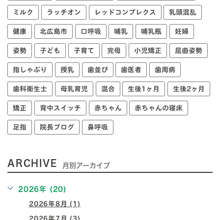
ミルク
ラッチオン
レッドコンプレクス
乳頭混乱
健康
北広島市
口呼吸
哺乳
哺乳瓶
妊婦
姿勢
子ども
子育て
完母
小児矯正
屈曲姿勢
指しゃぶり
授乳
歯並び
歯医者
歯周病
歯科衛生士
母乳育児
混合
生後1ヶ月
生後2ヶ月
矯正
背中スイッチ
赤ちゃん
赤ちゃんの寝床
足指
院長ブログ
鼻呼吸
ARCHIVE
月別アーカイブ
2026年 (20)
2026年8月 (1)
2026年7月 (3)