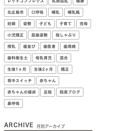
レッドコンプレクス
乳頭混乱
健康
北広島市
口呼吸
哺乳
哺乳瓶
妊婦
姿勢
子ども
子育て
完母
小児矯正
屈曲姿勢
指しゃぶり
授乳
歯並び
歯医者
歯周病
歯科衛生士
母乳育児
混合
生後1ヶ月
生後2ヶ月
矯正
背中スイッチ
赤ちゃん
赤ちゃんの寝床
足指
院長ブログ
鼻呼吸
ARCHIVE
月別アーカイブ