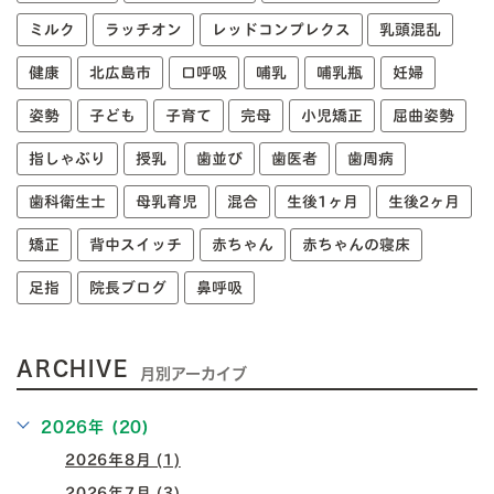
ミルク
ラッチオン
レッドコンプレクス
乳頭混乱
健康
北広島市
口呼吸
哺乳
哺乳瓶
妊婦
姿勢
子ども
子育て
完母
小児矯正
屈曲姿勢
指しゃぶり
授乳
歯並び
歯医者
歯周病
歯科衛生士
母乳育児
混合
生後1ヶ月
生後2ヶ月
矯正
背中スイッチ
赤ちゃん
赤ちゃんの寝床
足指
院長ブログ
鼻呼吸
ARCHIVE
月別アーカイブ
2026年 (20)
2026年8月 (1)
2026年7月 (3)