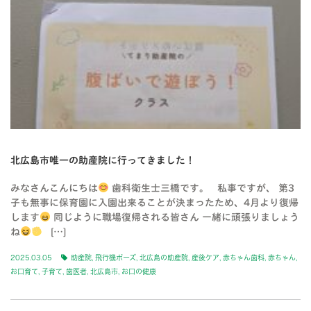
北広島市唯一の助産院に行ってきました！
みなさんこんにちは
歯科衛生士三橋です。 私事ですが、 第3
子も無事に保育園に入園出来ることが決まったため、4月より復帰
します
同じように職場復帰される皆さん 一緒に頑張りましょう
ね
[…]
2025.03.05
助産院
,
飛行機ポーズ
,
北広島の助産院
,
産後ケア
,
赤ちゃん歯科
,
赤ちゃん
,
お口育て
,
子育て
,
歯医者
,
北広島市
,
お口の健康