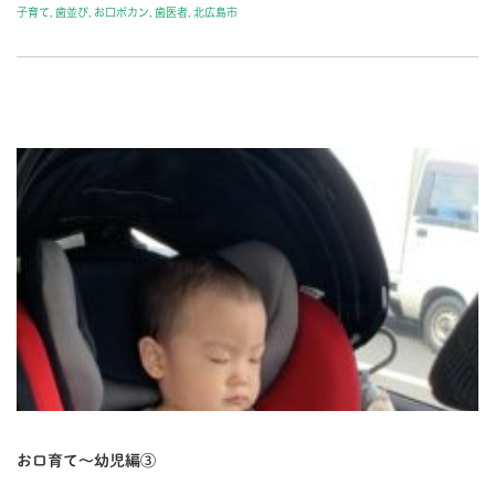
子育て
,
歯並び
,
お口ポカン
,
歯医者
,
北広島市
BLOG-2
お口育て〜幼児編③