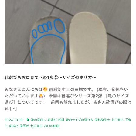
靴選びもお口育てへの1歩②〜サイズの測り方〜
みなさんこんにちは
歯科衛生士の三橋です。 (現在、育休をい
ただいております
) 今回は靴選びシリーズ第2弾 【靴のサイズ
選び】についてです。 前回も触れましたが、皆さん靴選びの際は
靴 […]
2024.10.08
靴の見直し
,
靴選び
,
呼吸
,
靴のサイズの測り方
,
歯科衛生士
,
お口育て
,
子育
て
,
歯並び
,
歯医者
,
北広島市
,
お口の健康