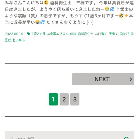
みなさんこんにちは
歯科衛生士 三橋です。 今年は真夏日が連
日続きましたが、ようやく落ち着いてきましたねー
↑武士の
ような寝顔（笑）の息子ですが、もうすぐ1歳3ヶ月ですー
本
当に成長が早い
たくさん歩くように […]
2023.09.19
1歳2ヶ月
,
お食事エプロン
,
健康
,
歯科衛生士
,
お口育て
,
子育て
,
歯並び
,
歯
医者
,
北広島市
NEXT
1
2
3