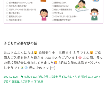
子どもに必要な鉄の話
みなさんこんにちは
歯科衛生士 三橋です ３月ですね
ご卒
園＆ご入学を控えた皆さま おめでとうございます
この間、長女
の学校説明会に参加してきました
3月は入学の準備でバタバタ
しそうです
世の中のママ […]
2024.03.05
鉄分
,
貧血
,
妊婦に必要な栄養素
,
子ども
,
赤ちゃん
,
歯科衛生士
,
お口育て
,
子育て
,
歯医者
,
北広島市
,
お口の健康
BLOG-2