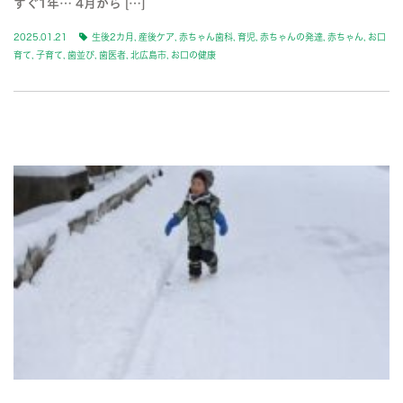
すぐ1年… 4月から […]
2025.01.21
生後2カ月
,
産後ケア
,
赤ちゃん歯科
,
育児
,
赤ちゃんの発達
,
赤ちゃん
,
お口
育て
,
子育て
,
歯並び
,
歯医者
,
北広島市
,
お口の健康
BLOG-2