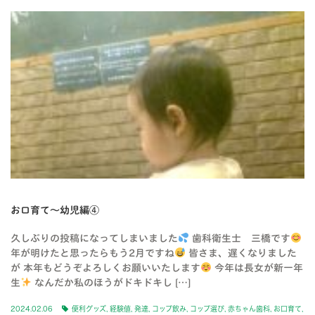
お口育て〜幼児編④
久しぶりの投稿になってしまいました
歯科衛生士 三橋です
年が明けたと思ったらもう2月ですね
皆さま、遅くなりました
が 本年もどうぞよろしくお願いいたします
今年は長女が新一年
生
なんだか私のほうがドキドキし […]
2024.02.06
便利グッズ
,
経験値
,
発達
,
コップ飲み
,
コップ選び
,
赤ちゃん歯科
,
お口育て
,