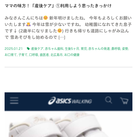
ママの味方！『産後ケア』①利用しよう思ったきっかけ
みなさんこんにちは
新年明けましたね。 今年もよろしくお願い
いたします
今年は雪が少ないですね。 幼稚園になれてきた息子
です↓ (2歳半になりました
) 行きも帰りも道路にしゃがみ込ん
で 雪あそびをし始めるので […]
2025.01.21
産後ケア
,
赤ちゃん歯科
,
生後5ヶ月
,
育児
,
赤ちゃんの発達
,
鼻呼吸
,
姿勢
,
お口育て
,
子育て
,
口呼吸
,
歯医者
,
北広島市
,
お口の健康
BLOG-2