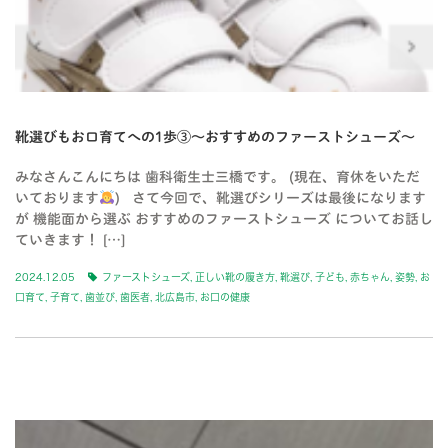
靴選びもお口育てへの1歩③〜おすすめのファーストシューズ〜
みなさんこんにちは 歯科衛生士三橋です。 (現在、育休をいただ
いております
) さて今回で、靴選びシリーズは最後になります
が 機能面から選ぶ おすすめのファーストシューズ についてお話し
ていきます！ […]
2024.12.05
ファーストシューズ
,
正しい靴の履き方
,
靴選び
,
子ども
,
赤ちゃん
,
姿勢
,
お
口育て
,
子育て
,
歯並び
,
歯医者
,
北広島市
,
お口の健康
BLOG-2