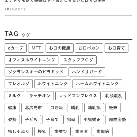
エナドリ常飲で睡眠低下？歯ぎしり食いしばりの関係
2026.03.19
TAG
タグ
cカーブ
MFT
お口の健康
お口ポカン
お口育て
オフィスホワイトニング
スタッフブログ
ソクランスキーのピラミッド
ハンドリガード
プレオルソ
ホワイトニング
ホームホワイトニング
ミルク
ラッチオン
レッドコンプレクス
乳頭混乱
健康
北広島市
口呼吸
哺乳
哺乳瓶
妊婦
姿勢
子ども
子育て
完母
小児矯正
屈曲姿勢
指しゃぶり
授乳
歯並び
歯医者
歯周病