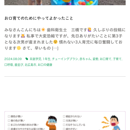
お口育てのためにやってよかったこと
みなさんこんにちは
歯科衛生士 三橋です
久しぶりの投稿に
なります
私事で大変恐縮ですが、先日ありがたいことに第3子
となる次男が産まれました
慣れない3人育児に毎日奮闘してお
ります
さて、早いもの […]
2024.08.09
未就学児
,
1年生
,
チューイングブラシ
,
赤ちゃん
,
姿勢
,
お口育て
,
子育て
,
口呼吸
,
歯並び
,
北広島市
,
お口の健康
BLOG-2