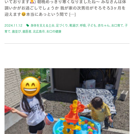
いております
) 朝晩めっきり寒くなりましたね〜 みなさんは体
調いかがお過ごしでしょうか 我が家の次男坊がそろそろ3ヶ月を
迎えます
本当にあっという間で […]
2024.11.12
身体を支える土台
,
足づくり
,
靴選び
,
呼吸
,
子ども
,
赤ちゃん
,
お口育て
,
子
育て
,
歯並び
,
歯医者
,
北広島市
,
お口の健康
BLOG-2